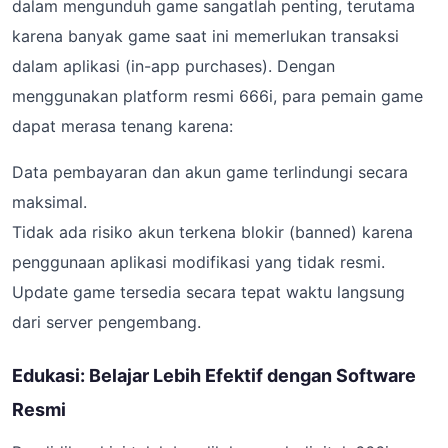
dalam mengunduh game sangatlah penting, terutama
karena banyak game saat ini memerlukan transaksi
dalam aplikasi (in-app purchases). Dengan
menggunakan platform resmi 666i, para pemain game
dapat merasa tenang karena:
Data pembayaran dan akun game terlindungi secara
maksimal.
Tidak ada risiko akun terkena blokir (banned) karena
penggunaan aplikasi modifikasi yang tidak resmi.
Update game tersedia secara tepat waktu langsung
dari server pengembang.
Edukasi: Belajar Lebih Efektif dengan Software
Resmi