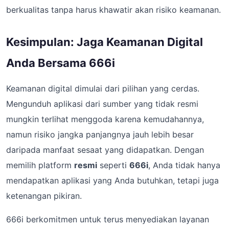
berkualitas tanpa harus khawatir akan risiko keamanan.
Kesimpulan: Jaga Keamanan Digital
Anda Bersama 666i
Keamanan digital dimulai dari pilihan yang cerdas.
Mengunduh aplikasi dari sumber yang tidak resmi
mungkin terlihat menggoda karena kemudahannya,
namun risiko jangka panjangnya jauh lebih besar
daripada manfaat sesaat yang didapatkan. Dengan
memilih platform
resmi
seperti
666i
, Anda tidak hanya
mendapatkan aplikasi yang Anda butuhkan, tetapi juga
ketenangan pikiran.
666i berkomitmen untuk terus menyediakan layanan