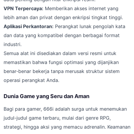
VPN Terpercaya:
Memberikan akses internet yang
lebih aman dan privat dengan enkripsi tingkat tinggi.
Aplikasi Perkantoran:
Perangkat lunak pengolah kata
dan data yang kompatibel dengan berbagai format
industri.
Semua alat ini disediakan dalam versi resmi untuk
memastikan bahwa fungsi optimasi yang dijanjikan
benar-benar bekerja tanpa merusak struktur sistem
operasi perangkat Anda.
Dunia Game yang Seru dan Aman
Bagi para gamer, 666i adalah surga untuk menemukan
judul-judul game terbaru, mulai dari genre RPG,
strategi, hingga aksi yang memacu adrenalin. Keamanan