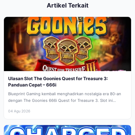
Artikel Terkait
Ulasan Slot The Goonies Quest for Treasure 3:
Panduan Cepat – 666i
Blueprint Gaming kembali menghadirkan nostalgia era 80-an
dengan The Goonies 666i Quest for Treasure 3. Slot ini
membawa pemain kembali...
04 Agu 2026