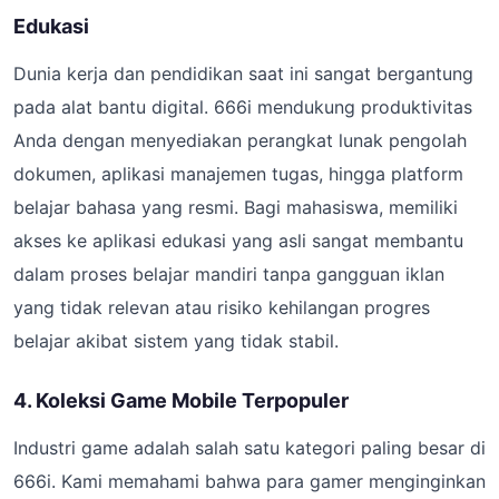
Edukasi
Dunia kerja dan pendidikan saat ini sangat bergantung
pada alat bantu digital. 666i mendukung produktivitas
Anda dengan menyediakan perangkat lunak pengolah
dokumen, aplikasi manajemen tugas, hingga platform
belajar bahasa yang resmi. Bagi mahasiswa, memiliki
akses ke aplikasi edukasi yang asli sangat membantu
dalam proses belajar mandiri tanpa gangguan iklan
yang tidak relevan atau risiko kehilangan progres
belajar akibat sistem yang tidak stabil.
4. Koleksi Game Mobile Terpopuler
Industri game adalah salah satu kategori paling besar di
666i. Kami memahami bahwa para gamer menginginkan