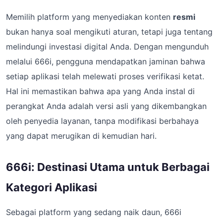
Memilih platform yang menyediakan konten
resmi
bukan hanya soal mengikuti aturan, tetapi juga tentang
melindungi investasi digital Anda. Dengan mengunduh
melalui 666i, pengguna mendapatkan jaminan bahwa
setiap aplikasi telah melewati proses verifikasi ketat.
Hal ini memastikan bahwa apa yang Anda instal di
perangkat Anda adalah versi asli yang dikembangkan
oleh penyedia layanan, tanpa modifikasi berbahaya
yang dapat merugikan di kemudian hari.
666i: Destinasi Utama untuk Berbagai
Kategori Aplikasi
Sebagai platform yang sedang naik daun, 666i