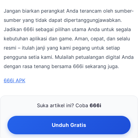
Jangan biarkan perangkat Anda terancam oleh sumber-
sumber yang tidak dapat dipertanggungjawabkan.
Jadikan 666i sebagai pilihan utama Anda untuk segala
kebutuhan aplikasi dan game. Aman, cepat, dan selalu
resmi – itulah janji yang kami pegang untuk setiap
pengguna setia kami. Mulailah petualangan digital Anda
dengan rasa tenang bersama 666i sekarang juga.
666i APK
Suka artikel ini? Coba
666i
Unduh Gratis