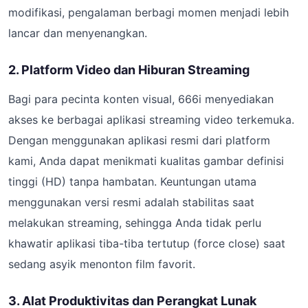
modifikasi, pengalaman berbagi momen menjadi lebih
lancar dan menyenangkan.
2. Platform Video dan Hiburan Streaming
Bagi para pecinta konten visual, 666i menyediakan
akses ke berbagai aplikasi streaming video terkemuka.
Dengan menggunakan aplikasi resmi dari platform
kami, Anda dapat menikmati kualitas gambar definisi
tinggi (HD) tanpa hambatan. Keuntungan utama
menggunakan versi resmi adalah stabilitas saat
melakukan streaming, sehingga Anda tidak perlu
khawatir aplikasi tiba-tiba tertutup (force close) saat
sedang asyik menonton film favorit.
3. Alat Produktivitas dan Perangkat Lunak