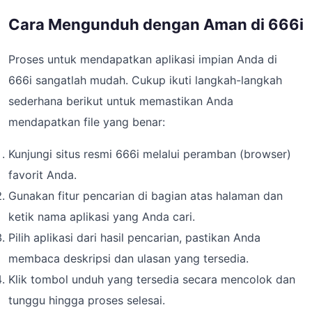
Cara Mengunduh dengan Aman di 666i
Proses untuk mendapatkan aplikasi impian Anda di
666i sangatlah mudah. Cukup ikuti langkah-langkah
sederhana berikut untuk memastikan Anda
mendapatkan file yang benar:
Kunjungi situs resmi 666i melalui peramban (browser)
favorit Anda.
Gunakan fitur pencarian di bagian atas halaman dan
ketik nama aplikasi yang Anda cari.
Pilih aplikasi dari hasil pencarian, pastikan Anda
membaca deskripsi dan ulasan yang tersedia.
Klik tombol unduh yang tersedia secara mencolok dan
tunggu hingga proses selesai.