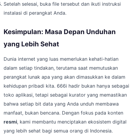
Setelah selesai, buka file tersebut dan ikuti instruksi
instalasi di perangkat Anda.
Kesimpulan: Masa Depan Unduhan
yang Lebih Sehat
Dunia internet yang luas memerlukan kehati-hatian
dalam setiap tindakan, terutama saat memutuskan
perangkat lunak apa yang akan dimasukkan ke dalam
kehidupan pribadi kita. 666i hadir bukan hanya sebagai
toko aplikasi, tetapi sebagai kurator yang memastikan
bahwa setiap bit data yang Anda unduh membawa
manfaat, bukan bencana. Dengan fokus pada konten
resmi
, kami membantu menciptakan ekosistem digital
yang lebih sehat bagi semua orang di Indonesia.