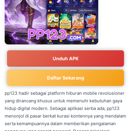
Unduh APK
Daftar Sekarang
pp123 hadir sebagai platform hiburan mobile revolusioner
yang dirancang khusus untuk memenuhi kebutuhan gaya
hidup digital modern. Sebagai aplikasi serba ada, pp123
menonjol di pasar berkat kurasi kontennya yang mendalam
serta kemampuannya dalam memberikan pengalaman