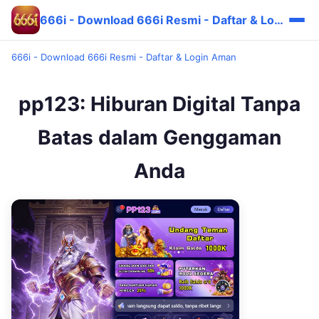
666i - Download 666i Resmi - Daftar & Login Aman
666i - Download 666i Resmi - Daftar & Login Aman
pp123: Hiburan Digital Tanpa
Batas dalam Genggaman
Anda